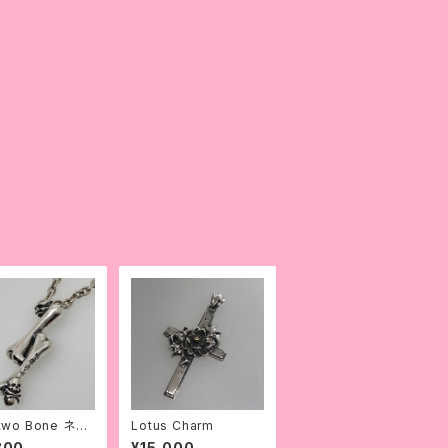
 two Bone ネッ
Lotus Charm
800
¥15,000