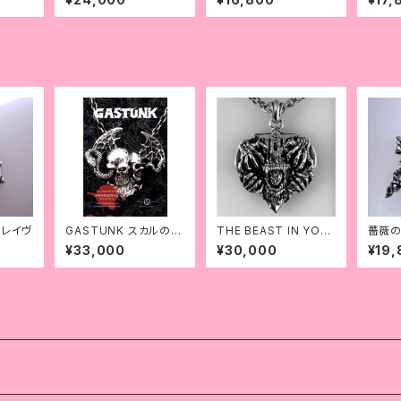
スレイヴ
GASTUNK スカルのペ
THE BEAST IN YOU
薔薇の
ンダント:DEAD SONG
R HEART
ティー
¥33,000
¥30,000
¥19,