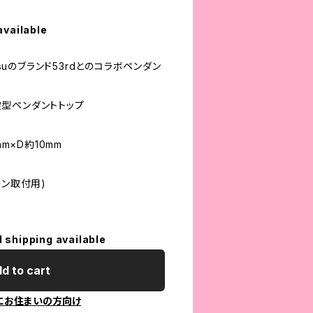
available
tsuのブランド53rdとのコラボペンダン
型ペンダントトップ
mm×D約10mm
ーン取付用)
l shipping available
d to cart
にお住まいの方向け