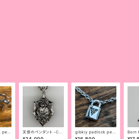
k pen
天使のペンダント -CU
gibkiy padlock pen
Born
M KID-
dant
クレス
¥24,000
¥16,800
¥17,