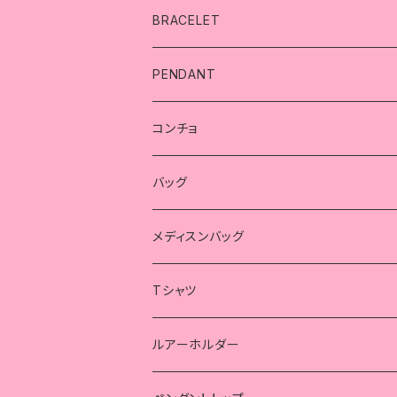
リング
BRACELET
スカル
ブレスレット
PENDANT
シンプル
精子
スカル
ペンダント
コンチョ
シンプル
コラボ
薔薇
ハート
スカル
コンチョ
バッグ
クロス
ハート
シンプル
コラボ
海賊
蓮の華
薔薇
スカル
メディスンバッグ
メディスンバッグ
精子
ピンキーリング
クロス
インディアン
コウモリ
スカルコンチョのバッグ
スカルコンチョのバッグ
Tシャツ
ハート
海賊
トライバル
精子
ガンベルト風バッグ
ガンベルト風バッグ
コラボ
ルアーホルダー
蛇
クロス