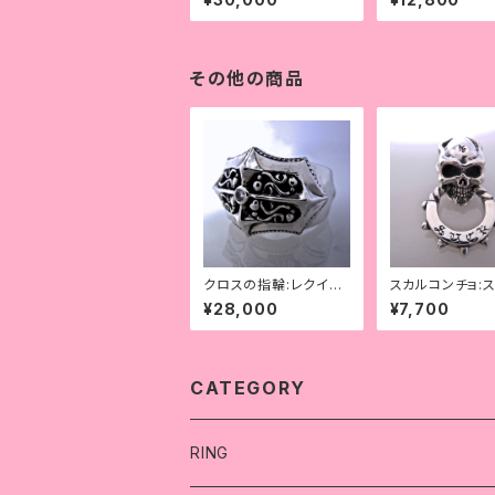
その他の商品
クロスの指輪:レクイエ
スカルコンチョ:
ム・リング
¥28,000
¥7,700
CATEGORY
RING