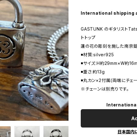
International shipping 
GASTUNK のギタリストTa
トトップ
蓮の花の彫刻を施した南京錠
◾️材質:silver925
◾️サイズ:H約29mm×W約16
◾️重さ:約13g
◾️丸カン×2付属(両端にチェ
※チェーンは別売りです。
Internationa
Ad
日本国内