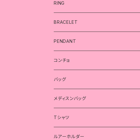
RING
リング
BRACELET
スカル
ブレスレット
PENDANT
シンプル
精子
スカル
ペンダント
コンチョ
シンプル
コラボ
薔薇
ハート
スカル
コンチョ
バッグ
クロス
ハート
シンプル
コラボ
海賊
蓮の華
薔薇
スカル
メディスンバッグ
メディスンバッグ
精子
ピンキーリング
クロス
インディアン
コウモリ
スカルコンチョのバッグ
スカルコンチョのバッグ
Tシャツ
ハート
海賊
トライバル
精子
ガンベルト風バッグ
ガンベルト風バッグ
コラボ
ルアーホルダー