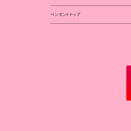
蛇
クロス
ハート
スカル
スカル
ペンダントトップ
獣
獣
ルアーホルダー
フェザー
天使
クロス
蓮子花
天使
蓮の花
53の彫り込み
獣