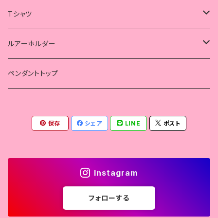
精子
ピンキーリング
クロス
インディアン
コウモリ
スカルコンチョのバッグ
スカルコンチョのバッグ
Tシャツ
ハート
海賊
トライバル
精子
ガンベルト風バッグ
ガンベルト風バッグ
コラボ
ルアーホルダー
蛇
クロス
ハート
スカル
スカル
ペンダントトップ
獣
獣
ルアーホルダー
フェザー
保存
シェア
LINE
ポスト
天使
クロス
蓮子花
天使
Instagram
蓮の花
フォローする