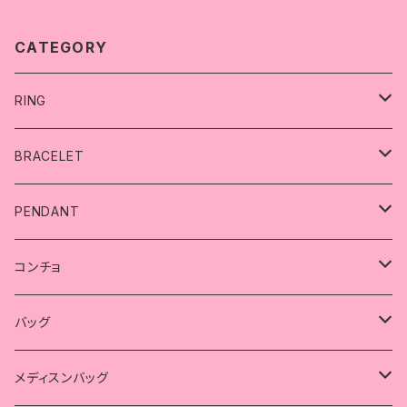
CATEGORY
RING
リング
BRACELET
スカル
ブレスレット
PENDANT
シンプル
精子
スカル
ペンダント
コンチョ
シンプル
コラボ
薔薇
ハート
スカル
コンチョ
バッグ
クロス
ハート
シンプル
コラボ
海賊
蓮の華
薔薇
スカル
メディスンバッグ
メディスンバッグ