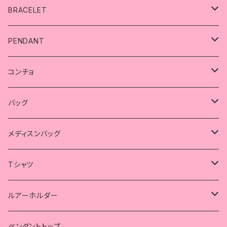
リング
BRACELET
スカル
ブレスレット
PENDANT
シンプル
精子
スカル
ペンダント
コンチョ
シンプル
コラボ
薔薇
ハート
スカル
コンチョ
バッグ
クロス
ハート
シンプル
コラボ
海賊
蓮の華
薔薇
スカル
メディスンバッグ
メディスンバッグ
精子
ピンキーリング
クロス
インディアン
コウモリ
スカルコンチョのバッグ
スカルコンチョのバッグ
Tシャツ
ハート
海賊
トライバル
精子
ガンベルト風バッグ
ガンベルト風バッグ
コラボ
ルアーホルダー
蛇
クロス
ハート
スカル
スカル
ペンダントトップ