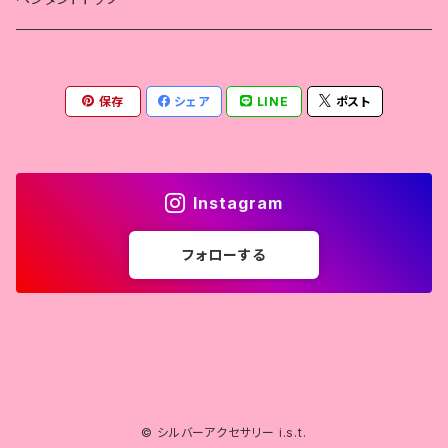
獣
獣
ルアーホルダー
フェザー
保存
シェア
LINE
ポスト
天使
クロス
蓮子花
天使
Instagram
蓮の花
フォローする
53の彫り込み
獣
© シルバーアクセサリー i.s.t.