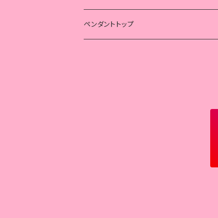
蛇
クロス
ハート
スカル
スカル
ペンダントトップ
獣
獣
ルアーホルダー
フェザー
天使
クロス
蓮子花
天使
蓮の花
53の彫り込み
獣