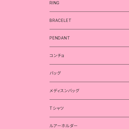
RING
リング
BRACELET
スカル
ブレスレット
PENDANT
シンプル
精子
スカル
ペンダント
コンチョ
シンプル
コラボ
薔薇
ハート
スカル
コンチョ
バッグ
クロス
ハート
シンプル
コラボ
海賊
蓮の華
薔薇
スカル
メディスンバッグ
メディスンバッグ
精子
ピンキーリング
クロス
インディアン
コウモリ
スカルコンチョのバッグ
スカルコンチョのバッグ
Tシャツ
ハート
海賊
トライバル
精子
ガンベルト風バッグ
ガンベルト風バッグ
コラボ
ルアーホルダー